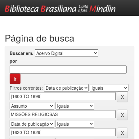
Skip
navigation
Página de busca
Buscar em:
por
Filtros correntes: