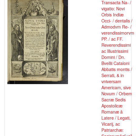
Transacta Na- /
vigatio: Novi
Orbis Indiæ
Occi- / dentalis /
Admodvm Re- /
verendissimorvm
PP. / ac FF.
Reverendissimi
ac Illustrissimi
Domini / Dn.
Bvellii Cataloni
Abbatis montis /
Serrati, & in
vniversam
Americam, sive
Novum / Orbem
Sacræ Sedis
Apostolicæ
Romanæ â
Latere / Legati,
Vicarij, ac
Patriarchæ: