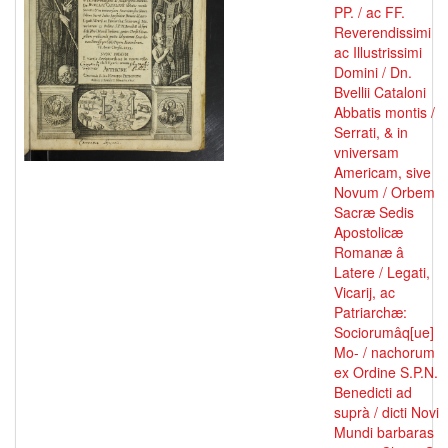
PP. / ac FF.
Reverendissimi
ac Illustrissimi
Domini / Dn.
Bvellii Cataloni
Abbatis montis /
Serrati, & in
vniversam
Americam, sive
Novum / Orbem
Sacræ Sedis
Apostolicæ
Romanæ â
Latere / Legati,
Vicarij, ac
Patriarchæ:
Sociorumâq[ue]
Mo- / nachorum
ex Ordine S.P.N.
Benedicti ad
suprà / dicti Novi
Mundi barbaras