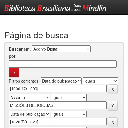
Skip
navigation
Página de busca
Buscar em:
por
Filtros correntes: