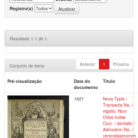
Registro(s)
Resultado 1-1 de 1.
Anterior
1
Próximo
Conjunto de itens:
Pré-visualização
Data do
Título
documento
1621
Nova Typis /
Transacta Na- /
vigatio: Novi
Orbis Indiæ
Occi- / dentalis /
Admodvm Re- /
verendissimorvm