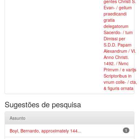
gentes Christi S.
Evan- / gelium
praedicandi
gratia
delegatorum
Sacerdo- / tum
Dimissi per
S.D.D. Papam
Alexandrum / VI.
Anno Christi.
1492. / Nvnc
Primvm / e varijs
Scriptoribus in
vnum colle- / cta,
& figuris ornata
Sugestões de pesquisa
Assunto
Boyl, Bernardo, approximately 144...
1