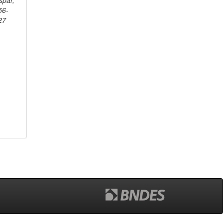
spar,
56-
27