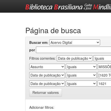
Skip
navigation
Página de busca
Buscar em:
por
Filtros correntes:
Retornar valores
Adicionar filtros: