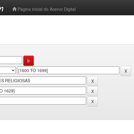
-->
Página inicial do Acervo Digital