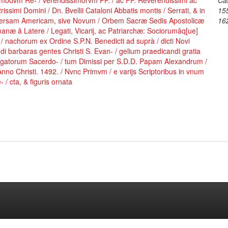
modvm Re- / verendissimorvm PP. / ac FF. Reverendissimi ac
Ca
strissimi Domini / Dn. Bvellii Cataloni Abbatis montis / Serrati, & in
15
versam Americam, sive Novum / Orbem Sacræ Sedis Apostolicæ
16
næ â Latere / Legati, Vicarij, ac Patriarchæ: Sociorumâq[ue]
/ nachorum ex Ordine S.P.N. Benedicti ad suprà / dicti Novi
i barbaras gentes Christi S. Evan- / gelium praedicandi gratia
egatorum Sacerdo- / tum Dimissi per S.D.D. Papam Alexandrum /
Anno Christi. 1492. / Nvnc Primvm / e varijs Scriptoribus in vnum
e- / cta, & figuris ornata