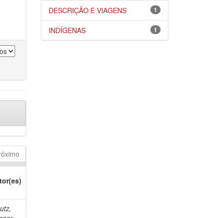
DESCRIÇÃO E VIAGENS
1
INDÍGENAS
1
róximo
tor(es)
utz,