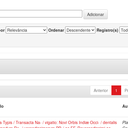
por
Ordenar
Registro(s)
Anterior
1
P
lo
Au
 Typis / Transacta Na- / vigatio: Novi Orbis Indiæ Occi- / dentalis
Pla