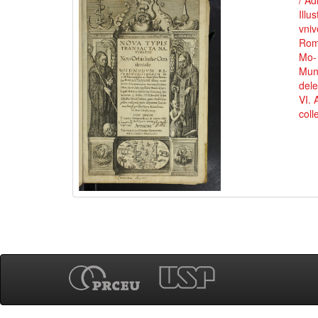
/ Ad
Illu
vni
Roma
Mo- 
Mund
del
VI. 
coll