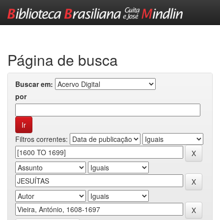
Skip
navigation
Página de busca
Buscar em:
por
Filtros correntes: