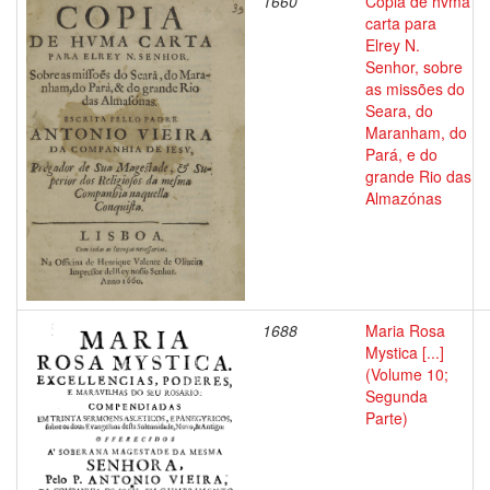
1660
Copia de hvma
carta para
Elrey N.
Senhor, sobre
as missões do
Seara, do
Maranham, do
Pará, e do
grande Rio das
Almazónas
1688
Maria Rosa
Mystica [...]
(Volume 10;
Segunda
Parte)