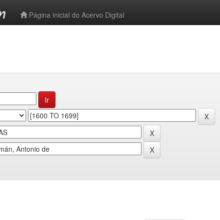
-->
Página inicial do Acervo Digital