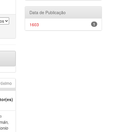
Data de Publicação
1603
1
róximo
tor(es)
n
mán,
tonio