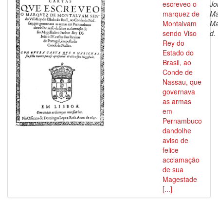
escreveo o
Jo
marquez de
Ma
Montalvam
Ma
sendo Viso
d.
Rey do
Estado do
Brasil, ao
Conde de
Nassau, que
governava
as armas
em
Pernambuco
dandolhe
aviso de
felice
acclamação
de sua
Magestade
[...]