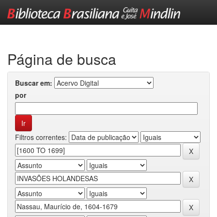
Skip
navigation
Página de busca
Buscar em:
por
Filtros correntes: