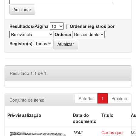
Resultados/Página
|
Ordenar registros por
Ordenar
Registro(s)
Resultado 1-1 de 1.
Anterior
1
Próximo
Conjunto de itens:
Pré-visualização
Data do
Título
Au
documento
1642
Cartas que
Mo