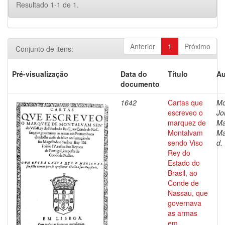
Resultado 1-1 de 1.
Anterior
1
Próximo
Conjunto de itens:
Pré-visualização
Data do
Título
Au
documento
1642
Cartas que
Mo
escreveo o
Jo
marquez de
Ma
Montalvam
Ma
sendo Viso
d.
Rey do
Estado do
Brasil, ao
Conde de
Nassau, que
governava
as armas
em