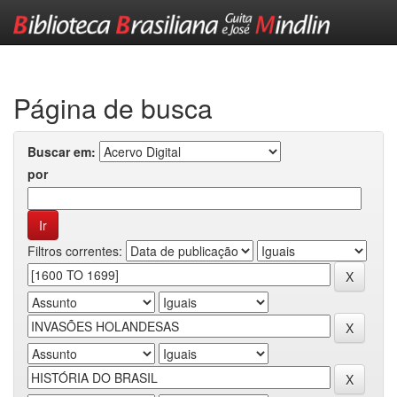
Skip
navigation
Página de busca
Buscar em:
por
Filtros correntes: