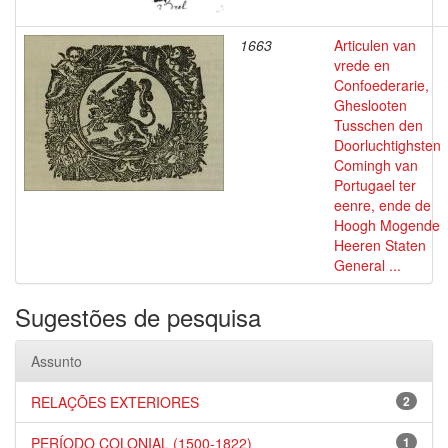
1663
Articulen van
vrede en
Confoederarie,
Gheslooten
Tusschen den
Doorluchtighsten
Comingh van
Portugael ter
eenre, ende de
Hoogh Mogende
Heeren Staten
General ...
Sugestões de pesquisa
Assunto
RELAÇÕES EXTERIORES
2
PERÍODO COLONIAL (1500-1822)
1