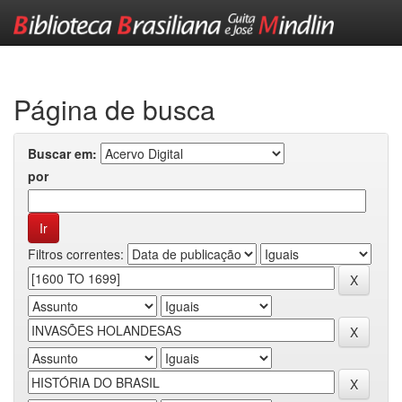
Skip
navigation
Página de busca
Buscar em:
por
Filtros correntes: