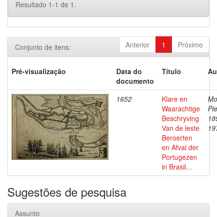
Resultado 1-1 de 1.
Anterior
1
Próximo
Conjunto de itens:
Pré-visualização
Data do
Título
Au
documento
1652
Klare en
Mo
Waarachtige
Pie
Beschryving
18
Van de leste
19
Beroerten
en Afval der
Portugezen
in Brasil...
Sugestões de pesquisa
Assunto