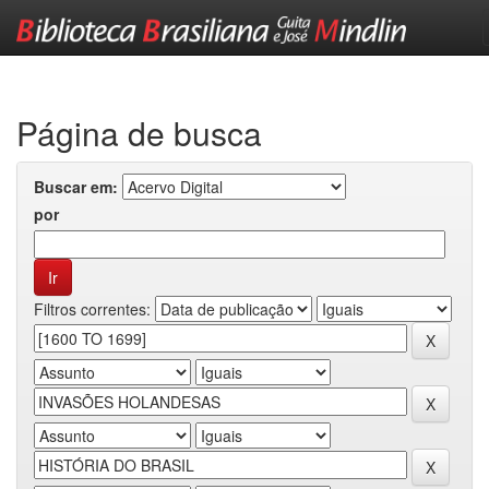
Skip
navigation
Página de busca
Buscar em:
por
Filtros correntes: