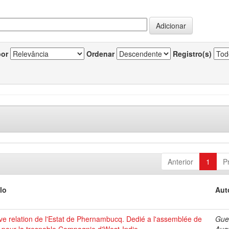
por
Ordenar
Registro(s)
Anterior
1
P
lo
Aut
ve relation de l'Estat de Phernambucq. Dedié a l'assemblée de
Gue