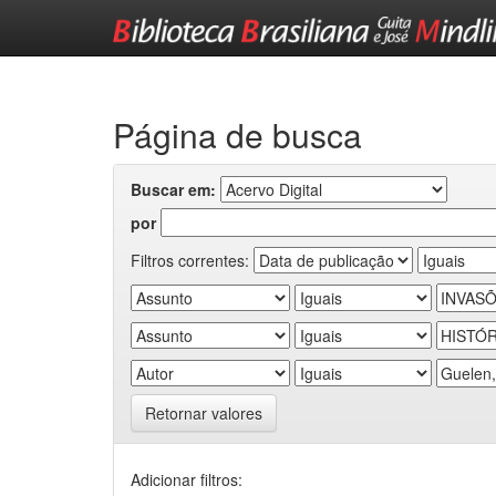
Skip
navigation
Página de busca
Buscar em:
por
Filtros correntes:
Retornar valores
Adicionar filtros: