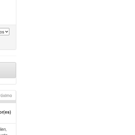
róximo
or(es)
len,