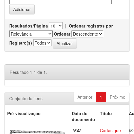
Resultados/Página
|
Ordenar registros por
Ordenar
Registro(s)
Resultado 1-1 de 1.
Anterior
1
Próximo
Conjunto de itens:
Pré-visualização
Data do
Título
Au
documento
1642
Cartas que
Mo