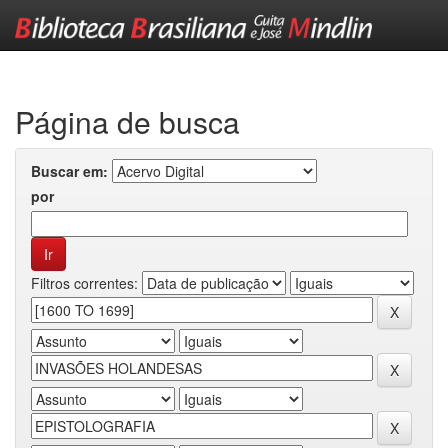
Skip
navigation
Página de busca
Buscar em:
por
Filtros correntes: