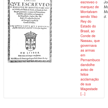
escreveo o
Jo
marquez de
Ma
Montalvam
Ma
sendo Viso
d.
Rey do
Estado do
Brasil, ao
Conde de
Nassau, que
governava
as armas
em
Pernambuco
dandolhe
aviso de
felice
acclamação
de sua
Magestade
[...]