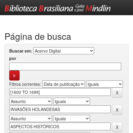
Skip
navigation
Página de busca
Buscar em:
por
Filtros correntes: