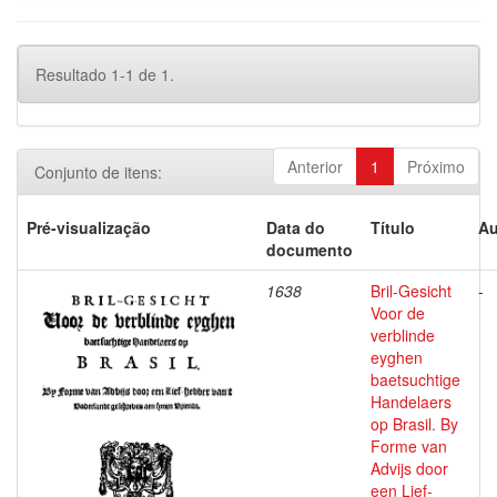
Resultado 1-1 de 1.
Anterior
1
Próximo
Conjunto de itens:
Pré-visualização
Data do
Título
Au
documento
1638
Bril-Gesicht
-
Voor de
verblinde
eyghen
baetsuchtige
Handelaers
op Brasil. By
Forme van
Advijs door
een Lief-