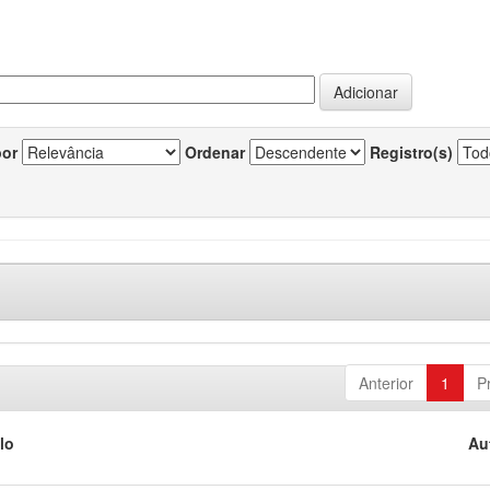
por
Ordenar
Registro(s)
Anterior
1
P
lo
Au