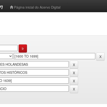
-->
Página inicial do Acervo Digital