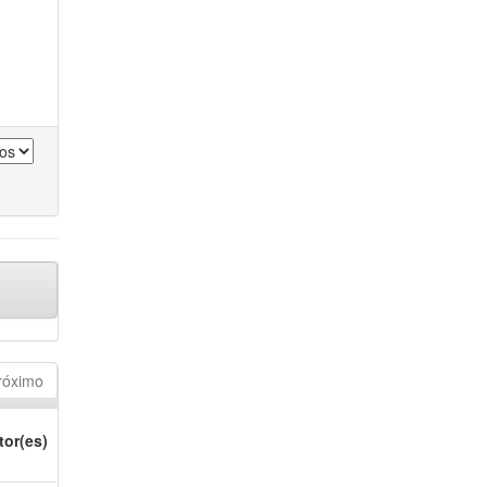
róximo
tor(es)