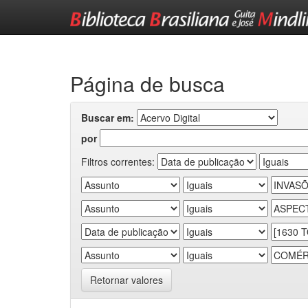
Skip
navigation
Página de busca
Buscar em:
por
Filtros correntes:
Retornar valores