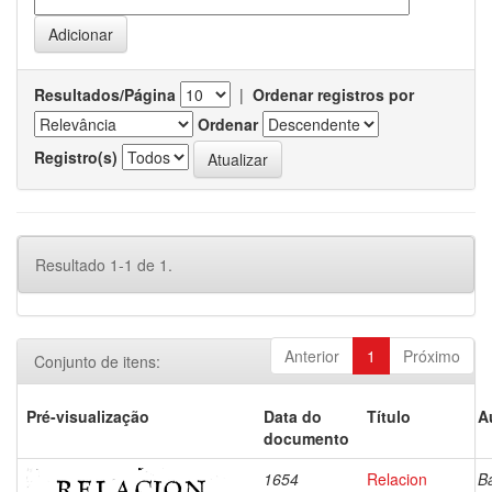
Resultados/Página
|
Ordenar registros por
Ordenar
Registro(s)
Resultado 1-1 de 1.
Anterior
1
Próximo
Conjunto de itens:
Pré-visualização
Data do
Título
A
documento
1654
Relacion
Ba