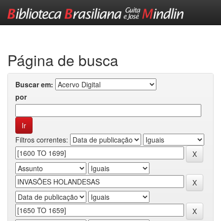
Skip
navigation
Página de busca
Buscar em:
por
Filtros correntes: