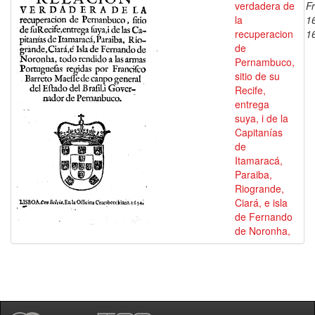
verdadera de
Fr
la
1
recuperacion
1
de
Pernambuco,
sitio de su
Recife,
entrega
suya, i de la
Capitanías
de
Itamaracá,
Paraiba,
Riogrande,
Ciará, e isla
de Fernando
de Noronha,