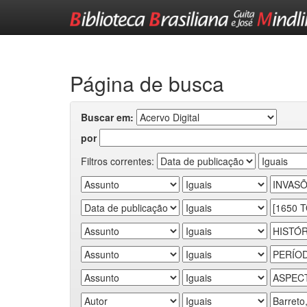
Skip
navigation
Página de busca
Buscar em:
por
Filtros correntes: