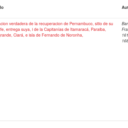
lo
Aut
cion verdadera de la recuperacion de Pernambuco, sitio de su
Bar
fe, entrega suya, i de la Capitanías de Itamaracá, Paraiba,
Fra
rande, Ciará, e isla de Fernando de Noronha,
16
16