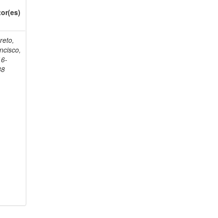
or(es)
reto,
ncisco,
16-
88