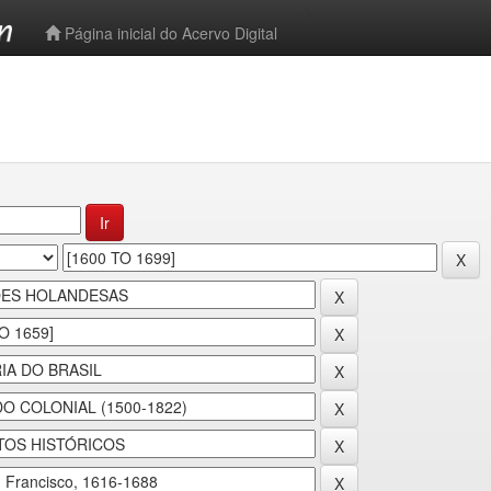
-->
Página inicial do Acervo Digital