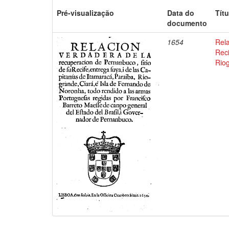
Pré-visualização
Data do
Títu
documento
1654
Rela
Reci
Riog