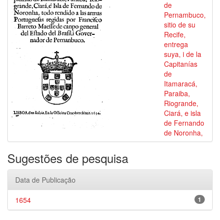
de
Pernambuco,
sitio de su
Recife,
entrega
suya, i de la
Capitanías
de
Itamaracá,
Paraiba,
Riogrande,
Ciará, e isla
de Fernando
de Noronha,
Sugestões de pesquisa
Data de Publicação
1654
1