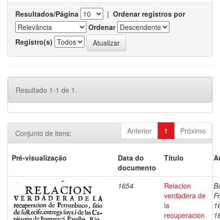
Resultados/Página
|
Ordenar registros por
Ordenar
Registro(s)
Resultado 1-1 de 1.
Anterior
1
Próximo
Conjunto de itens:
Pré-visualização
Data do
Título
A
documento
1654
Relacion
Ba
verdadera de
Fr
la
1
recuperacion
1