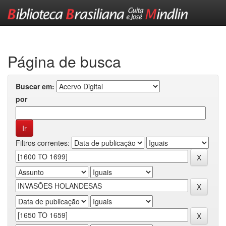
Skip
navigation
Página de busca
Buscar em:
por
Filtros correntes: