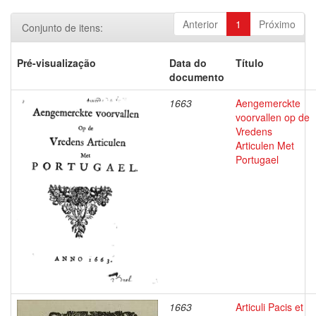
Anterior
1
Próximo
Conjunto de itens:
Pré-visualização
Data do
Título
documento
1663
Aengemerckte
voorvallen op de
Vredens
Articulen Met
Portugael
1663
Articuli Pacis et