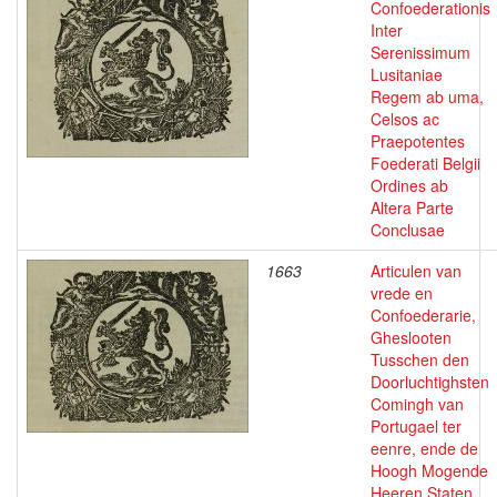
Confoederationis
Inter
Serenissimum
Lusitaniae
Regem ab uma,
Celsos ac
Praepotentes
Foederati Belgii
Ordines ab
Altera Parte
Conclusae
1663
Articulen van
vrede en
Confoederarie,
Gheslooten
Tusschen den
Doorluchtighsten
Comingh van
Portugael ter
eenre, ende de
Hoogh Mogende
Heeren Staten