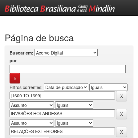
Skip
navigation
Página de busca
Buscar em:
por
Filtros correntes: