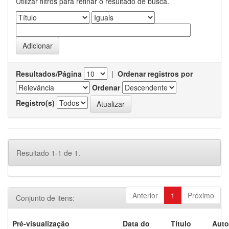
Utilizar filtros para refinar o resultado de busca.
Resultados/Página
|
Ordenar registros por
Ordenar
Registro(s)
Resultado 1-1 de 1.
Anterior
1
Próximo
Conjunto de itens:
Pré-visualização
Data do
Título
Auto