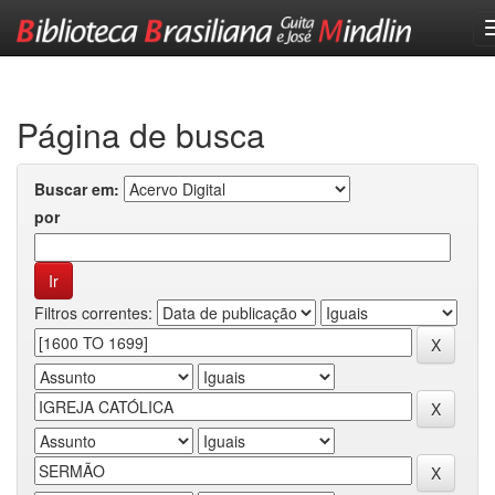
Skip
navigation
Página de busca
Buscar em:
por
Filtros correntes: