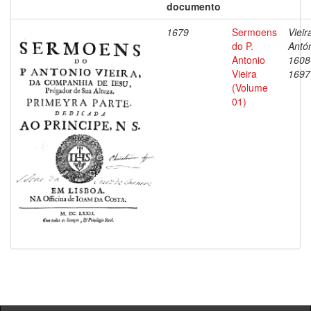
documento
1679
Sermoens
Vieir
do P.
Antón
Antonio
1608
Vieira
1697
(Volume
01)