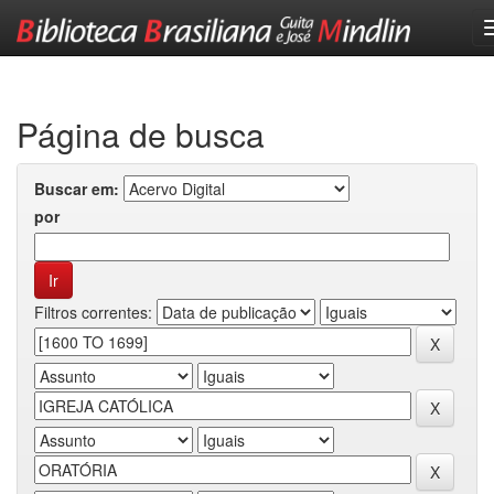
Skip
navigation
Página de busca
Buscar em:
por
Filtros correntes: