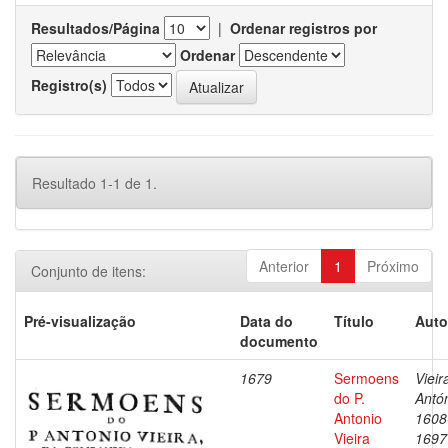
Resultados/Página
|
Ordenar registros por
Ordenar
Registro(s)
Resultado 1-1 de 1.
Anterior
1
Próximo
Conjunto de itens:
Pré-visualização
Data do
Título
Auto
documento
1679
Sermoens
Vieir
do P.
Antón
Antonio
1608
Vieira
1697