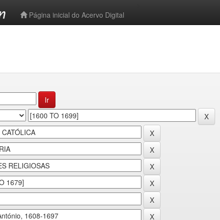
-->
Página inicial do Acervo Digital