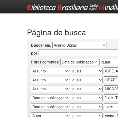
Skip
navigation
Página de busca
Buscar em:
por
Filtros correntes: