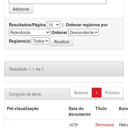
Resultados/Página
|
Ordenar registros por
Ordenar
Registro(s)
Resultado 1-1 de 1.
Anterior
1
Próximo
Conjunto de itens:
Pré-visualização
Data do
Título
Auto
documento
1679
Sermoens
Vieir