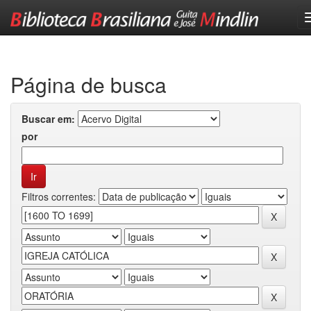
Skip
navigation
Página de busca
Buscar em:
por
Filtros correntes: