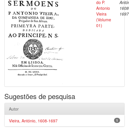
do P.
Antón
Antonio
1608
Vieira
1697
(Volume
01)
Sugestões de pesquisa
Autor
Vieira, António, 1608-1697
1