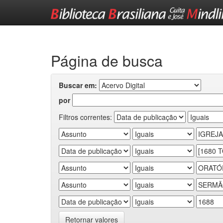
Skip
navigation
Página de busca
Buscar em:
por
Filtros correntes:
Retornar valores