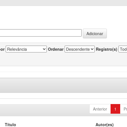
por
Ordenar
Registro(s)
Anterior
1
P
Título
Autor(es)