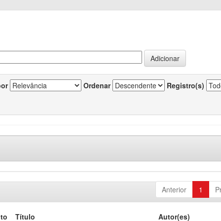
por
Ordenar
Registro(s)
Anterior
1
P
to
Título
Autor(es)