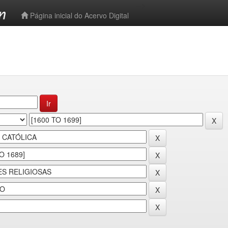
-->
Página inicial do Acervo Digital