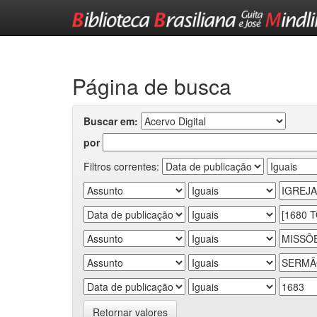
Skip
navigation
Página de busca
Buscar em:
por
Filtros correntes:
Retornar valores