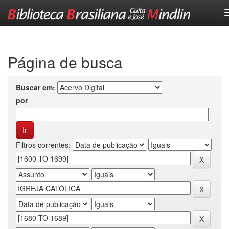
Skip
navigation
Página de busca
Buscar em:
por
Filtros correntes: