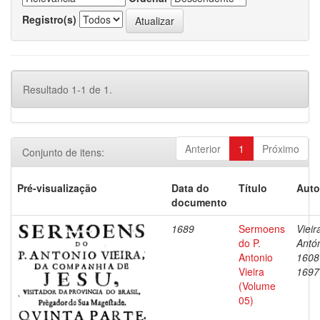
Registro(s)
Resultado 1-1 de 1.
Anterior
1
Próximo
Conjunto de itens:
Pré-visualização
Data do
Título
Auto
documento
1689
Sermoens
Vieir
do P.
Antón
Antonio
1608
Vieira
1697
(Volume
05)