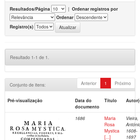
Resultados/Página
|
Ordenar registros por
Ordenar
Registro(s)
Resultado 1-1 de 1.
Anterior
1
Próximo
Conjunto de itens:
Pré-visualização
Data do
Título
Autor(
documento
1686
Maria
Vieira,
Rosa
Antóni
Mystica
1608-
[...]
1697