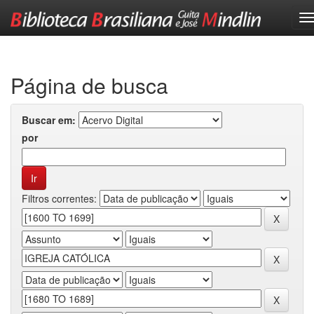
Skip
navigation
Página de busca
Buscar em:
por
Filtros correntes: