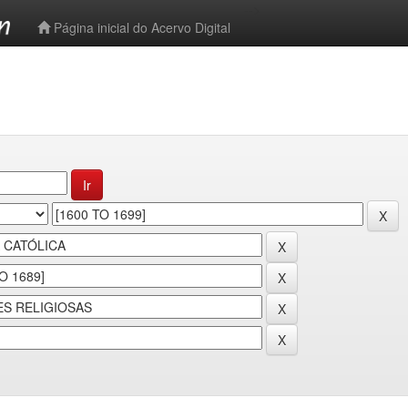
-->
Página inicial do Acervo Digital