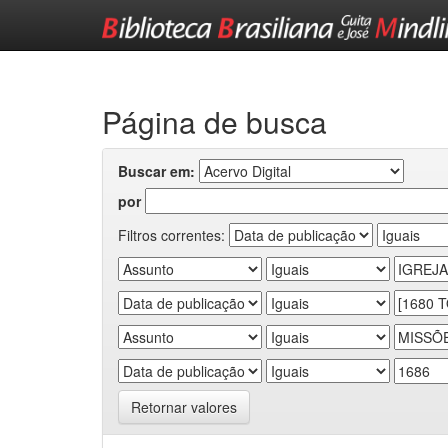
Skip
navigation
Página de busca
Buscar em:
por
Filtros correntes:
Retornar valores