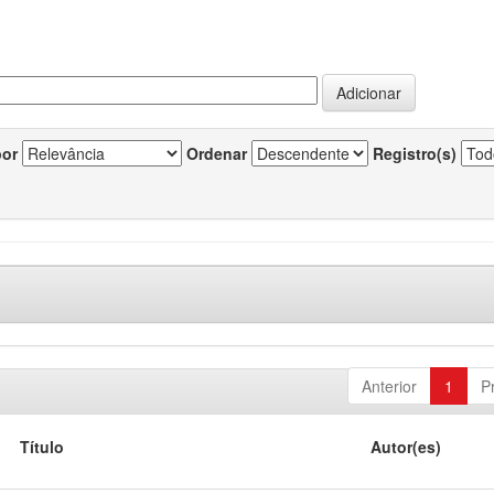
por
Ordenar
Registro(s)
Anterior
1
P
Título
Autor(es)