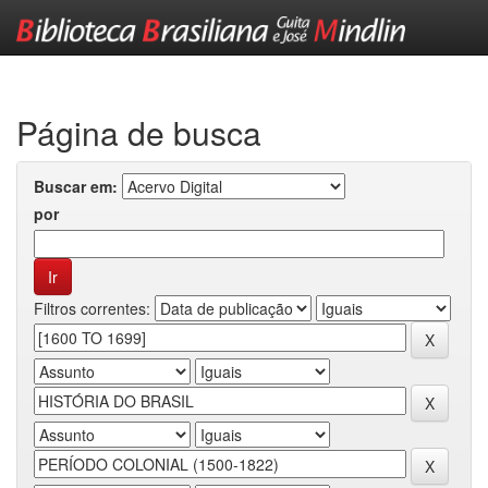
Skip
navigation
Página de busca
Buscar em:
por
Filtros correntes: