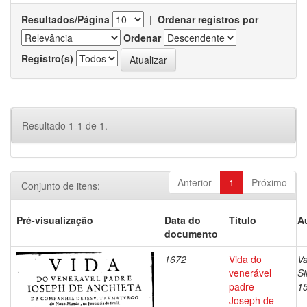
Resultados/Página
|
Ordenar registros por
Ordenar
Registro(s)
Resultado 1-1 de 1.
Anterior
1
Próximo
Conjunto de itens:
Pré-visualização
Data do
Título
A
documento
1672
Vida do
Va
venerável
S
padre
1
Joseph de