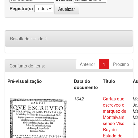
Registro(s)
Resultado 1-1 de 1.
Anterior
1
Próximo
Conjunto de itens:
Pré-visualização
Data do
Título
Au
documento
1642
Cartas que
Mo
escreveo o
Jo
marquez de
Ma
Montalvam
Ma
sendo Viso
d.
Rey do
Estado do