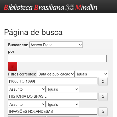
Skip
navigation
Página de busca
Buscar em:
por
Filtros correntes: