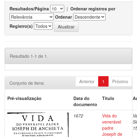
Resultados/Página
|
Ordenar registros por
Ordenar
Registro(s)
Resultado 1-1 de 1.
Anterior
1
Próximo
Conjunto de itens:
Pré-visualização
Data do
Título
A
documento
1672
Vida do
Va
venerável
S
padre
1
Joseph de