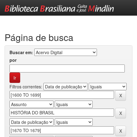
Skip
navigation
Página de busca
Buscar em:
por
Filtros correntes: