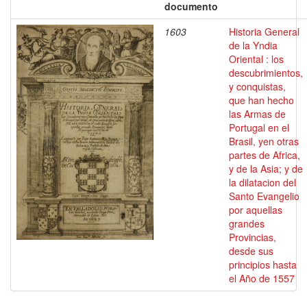
documento
1603
Historia General
de la Yndia
Oriental : los
descubrimientos,
y conquistas,
que han hecho
las Armas de
Portugal en el
Brasil, yen otras
partes de Africa,
y de la Asia; y de
la dilatacion del
Santo Evangelio
por aquellas
grandes
Provincias,
desde sus
principios hasta
el Año de 1557