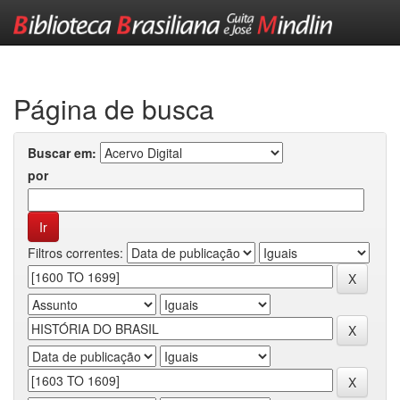
Skip
navigation
Página de busca
Buscar em:
por
Filtros correntes: