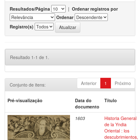
Resultados/Página
|
Ordenar registros por
Ordenar
Registro(s)
Resultado 1-1 de 1.
Anterior
1
Próximo
Conjunto de itens:
Pré-visualização
Data do
Título
documento
1603
Historia General
de la Yndia
Oriental : los
descubrimientos,