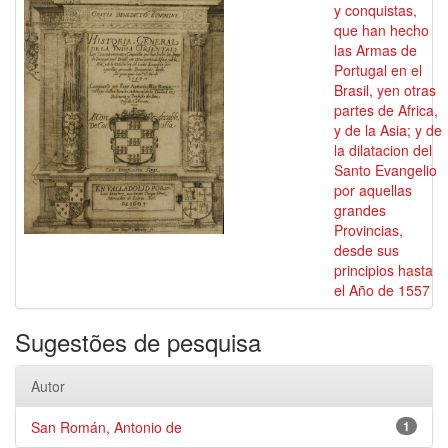
y conquistas,
que han hecho
las Armas de
Portugal en el
Brasil, yen otras
partes de Africa,
y de la Asia; y de
la dilatacion del
Santo Evangelio
por aquellas
grandes
Provincias,
desde sus
principios hasta
el Año de 1557
Sugestões de pesquisa
Autor
San Román, Antonio de
1