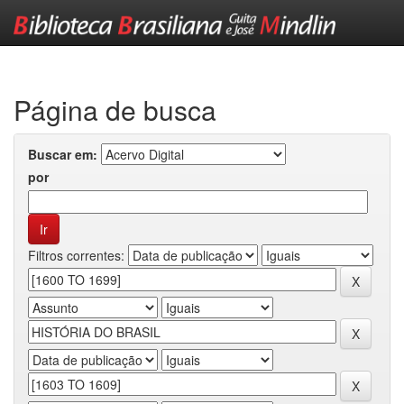
Skip
navigation
Página de busca
Buscar em:
por
Filtros correntes: