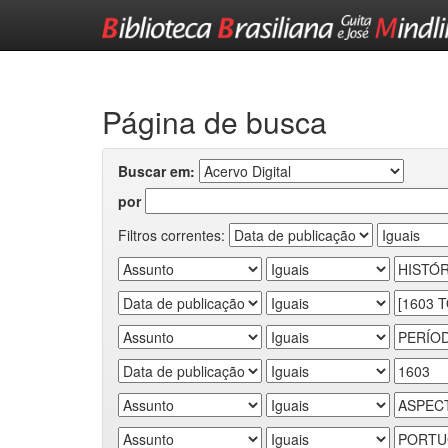
Skip
navigation
Página de busca
Buscar em:
por
Filtros correntes: