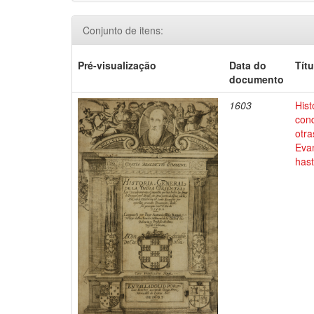
Conjunto de itens:
Pré-visualização
Data do
Títu
documento
1603
Hist
conq
otra
Evan
has