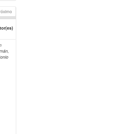
róximo
tor(es)
n
mán,
tonio