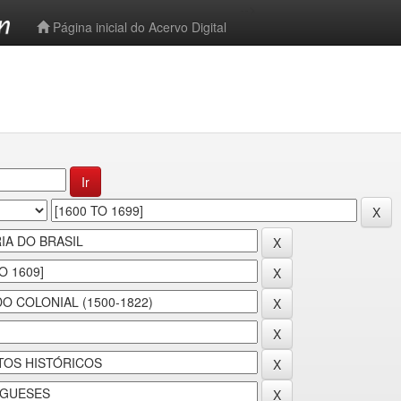
-->
Página inicial do Acervo Digital