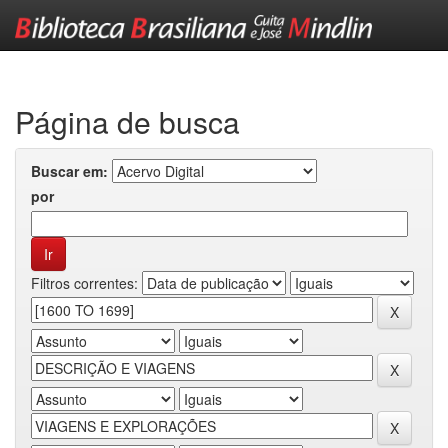
Skip
navigation
Página de busca
Buscar em:
por
Filtros correntes: