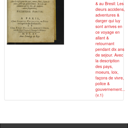
& au Bresil: Les
dieurs accidens,
adventures &
darger qui luy
sont arrives en
ce voyage en
allant &
retournant
pendant dix ans
de sejour. Avec
la description
des pays,
moeurs, loix,
façons de vivre,
police &
gouvernement...
(v.1)