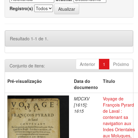
Registro(s)
Resultado 1-1 de 1.
Anterior
1
Próximo
Conjunto de itens:
Pré-visualização
Data do
Título
documento
MDCXV
Voyage de
[1615];
François Pyrard
1615
de Laval :
contenant sa
navigation aux
Indes Orientales
aux Moluques,