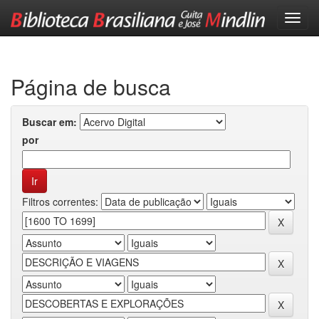
Skip
navigation
Página de busca
Buscar em:
por
Filtros correntes: