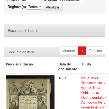
Registro(s)
Resultado 1-1 de 1.
Anterior
1
Próximo
Conjunto de itens:
Pré-visualização
Data do
Título
documento
1621
Nova Typis /
Transacta Na- /
vigatio: Novi
Orbis Indiæ
Occi- / dentalis /
Admodvm Re- /
verendissimorvm