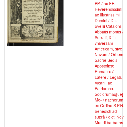
PP. / ac FF.
Reverendissimi
ac Illustrissimi
Domini / Dn.
Bvellii Cataloni
Abbatis montis /
Serrati, & in
vniversam
Americam, sive
Novum / Orbem
Sacræ Sedis
Apostolicæ
Romanæ â
Latere / Legati,
Vicarij, ac
Patriarchæ:
Sociorumâq[ue]
Mo- / nachorum
ex Ordine S.P.N.
Benedicti ad
suprà / dicti Novi
Mundi barbaras