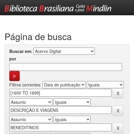
Skip
navigation
Página de busca
Buscar em:
por
Filtros correntes: