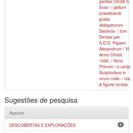
gentes Christi S.
Evan- / gelium
praedicandi
gratia
delegatorum
Sacerdo- / tum
Dimissi per
S.D.D. Papam
Alexandrum / VI.
Anno Christi.
1492. / Nvnc
Primvm / e varijs
Scriptoribus in
vnum colle- / cta,
& figuris ornata
Sugestões de pesquisa
Assunto
DESCOBERTAS E EXPLORAÇÕES
1