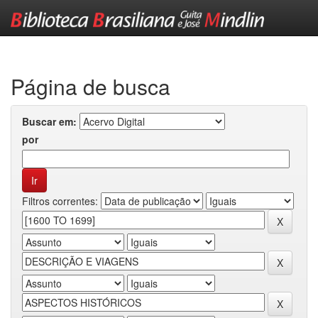
Skip
navigation
Página de busca
Buscar em:
por
Filtros correntes: