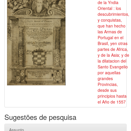
de la Yndia
Oriental : los
descubrimientos,
y conquistas,
que han hecho
las Armas de
Portugal en el
Brasil, yen otras
partes de Africa,
y de la Asia; y de
la dilatacion del
Santo Evangelio
por aquellas
grandes
Provincias,
desde sus
principios hasta
el Año de 1557
Sugestões de pesquisa
Assunto