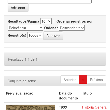
Resultados/Página
|
Ordenar registros por
Ordenar
Registro(s)
Resultado 1-1 de 1.
Anterior
1
Próximo
Conjunto de itens:
Pré-visualização
Data do
Título
documento
1603
Historia General