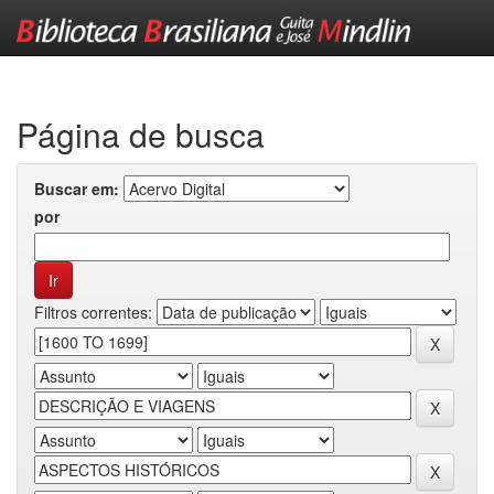
Skip
navigation
Página de busca
Buscar em:
por
Filtros correntes: