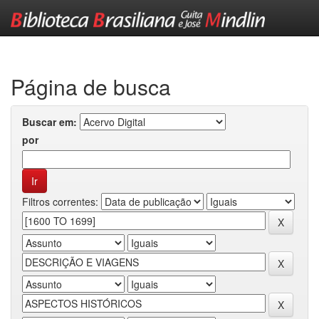
Skip
navigation
Página de busca
Buscar em:
por
Filtros correntes: