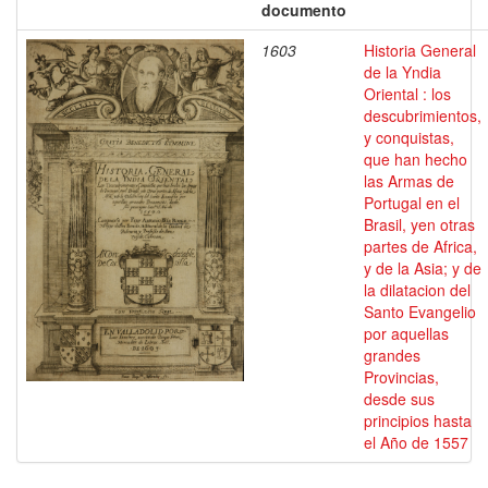
documento
1603
Historia General
de la Yndia
Oriental : los
descubrimientos,
y conquistas,
que han hecho
las Armas de
Portugal en el
Brasil, yen otras
partes de Africa,
y de la Asia; y de
la dilatacion del
Santo Evangelio
por aquellas
grandes
Provincias,
desde sus
principios hasta
el Año de 1557