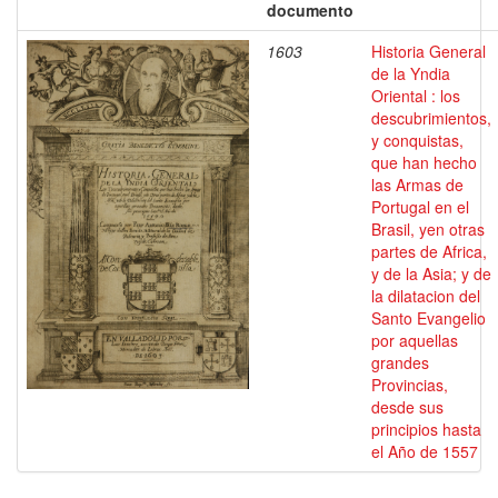
documento
1603
Historia General
de la Yndia
Oriental : los
descubrimientos,
y conquistas,
que han hecho
las Armas de
Portugal en el
Brasil, yen otras
partes de Africa,
y de la Asia; y de
la dilatacion del
Santo Evangelio
por aquellas
grandes
Provincias,
desde sus
principios hasta
el Año de 1557