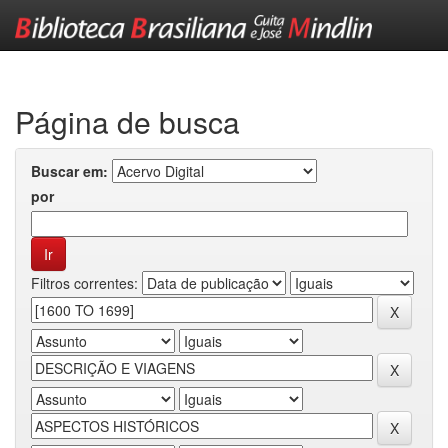
Skip
navigation
Página de busca
Buscar em:
por
Filtros correntes: