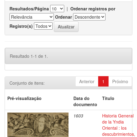
Resultados/Página
|
Ordenar registros por
Ordenar
Registro(s)
Resultado 1-1 de 1.
Anterior
1
Próximo
Conjunto de itens:
Pré-visualização
Data do
Título
documento
1603
Historia General
de la Yndia
Oriental : los
descubrimientos,