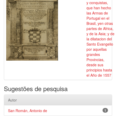
y conquistas,
que han hecho
las Armas de
Portugal en el
Brasil, yen otras
partes de Africa,
y de la Asia; y de
la dilatacion del
Santo Evangelio
por aquellas
grandes
Provincias,
desde sus
principios hasta
el Año de 1557
Sugestões de pesquisa
Autor
San Román, Antonio de
1