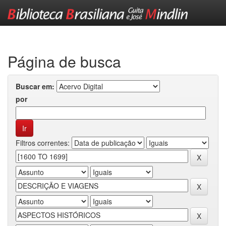
Skip
navigation
Página de busca
Buscar em:
por
Filtros correntes: