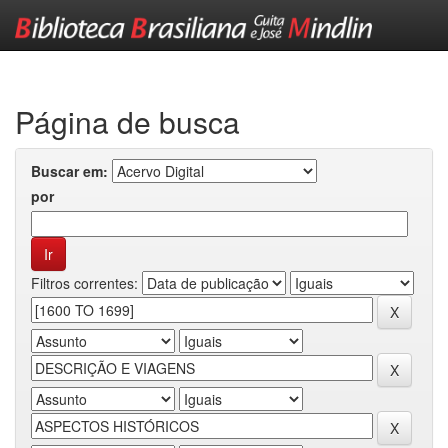
Skip
navigation
Página de busca
Buscar em:
por
Filtros correntes: