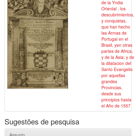
de la Yndia
Oriental : los
descubrimientos,
y conquistas,
que han hecho
las Armas de
Portugal en el
Brasil, yen otras
partes de Africa,
y de la Asia; y de
la dilatacion del
Santo Evangelio
por aquellas
grandes
Provincias,
desde sus
principios hasta
el Año de 1557
Sugestões de pesquisa
Assunto