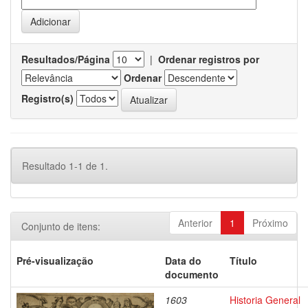
Resultados/Página
|
Ordenar registros por
Ordenar
Registro(s)
Resultado 1-1 de 1.
Anterior
1
Próximo
Conjunto de itens:
Pré-visualização
Data do
Título
documento
1603
Historia General