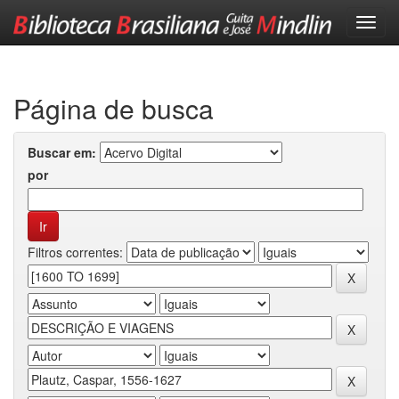
Skip
navigation
Página de busca
Buscar em:
por
Filtros correntes: