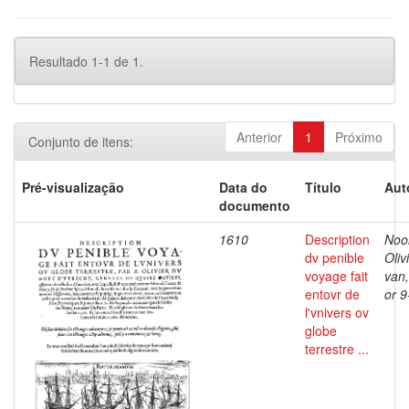
Resultado 1-1 de 1.
Anterior
1
Próximo
Conjunto de itens:
Pré-visualização
Data do
Título
Aut
documento
1610
Description
Noor
dv penible
Oliv
voyage fait
van
entovr de
or 
l'vnivers ov
globe
terrestre ...