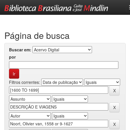
Skip
navigation
Página de busca
Buscar em:
por
Filtros correntes: