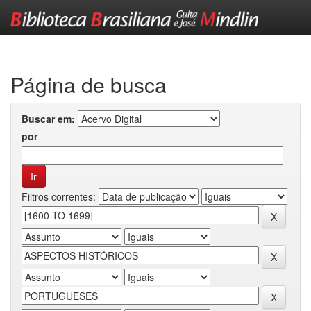
Skip
navigation
Página de busca
Buscar em:
por
Filtros correntes: