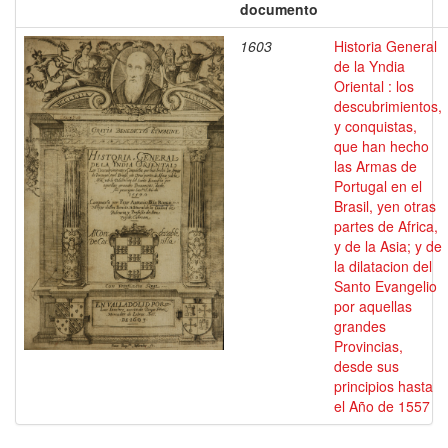
documento
1603
Historia General
de la Yndia
Oriental : los
descubrimientos,
y conquistas,
que han hecho
las Armas de
Portugal en el
Brasil, yen otras
partes de Africa,
y de la Asia; y de
la dilatacion del
Santo Evangelio
por aquellas
grandes
Provincias,
desde sus
principios hasta
el Año de 1557