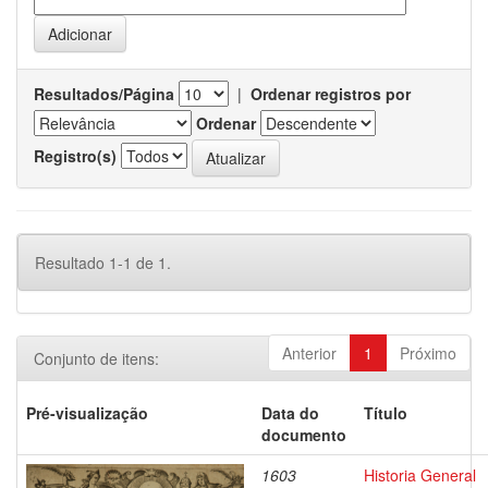
Resultados/Página
|
Ordenar registros por
Ordenar
Registro(s)
Resultado 1-1 de 1.
Anterior
1
Próximo
Conjunto de itens:
Pré-visualização
Data do
Título
documento
1603
Historia General