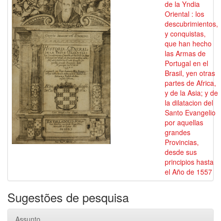
de la Yndia
Oriental : los
descubrimientos,
y conquistas,
que han hecho
las Armas de
Portugal en el
Brasil, yen otras
partes de Africa,
y de la Asia; y de
la dilatacion del
Santo Evangelio
por aquellas
grandes
Provincias,
desde sus
principios hasta
el Año de 1557
Sugestões de pesquisa
Assunto