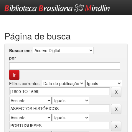
Skip
navigation
Página de busca
Buscar em:
por
Filtros correntes: