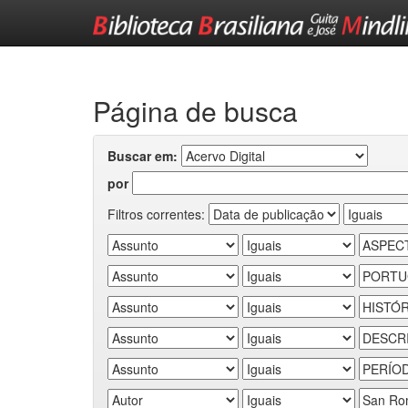
Skip
navigation
Página de busca
Buscar em:
por
Filtros correntes: