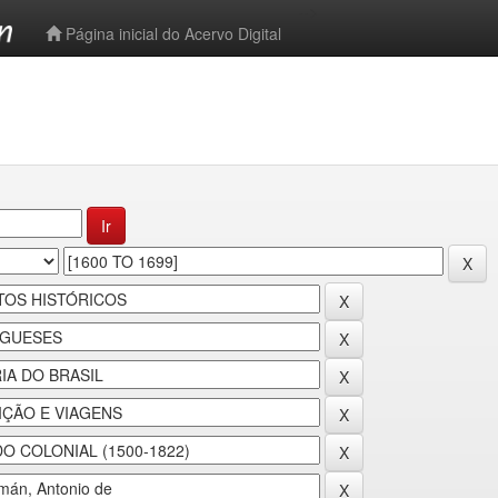
-->
Página inicial do Acervo Digital