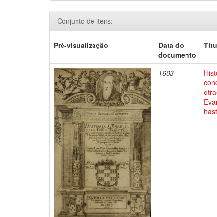
Conjunto de itens:
Pré-visualização
Data do
Títu
documento
1603
Hist
conq
otra
Evan
has