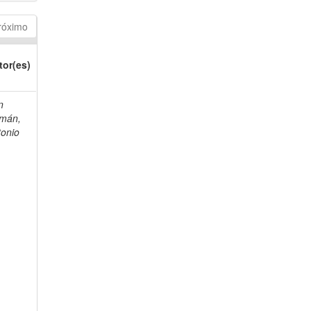
róximo
tor(es)
n
mán,
tonio