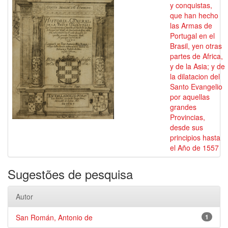
y conquistas,
que han hecho
las Armas de
Portugal en el
Brasil, yen otras
partes de Africa,
y de la Asia; y de
la dilatacion del
Santo Evangelio
por aquellas
grandes
Provincias,
desde sus
principios hasta
el Año de 1557
Sugestões de pesquisa
Autor
San Román, Antonio de
1