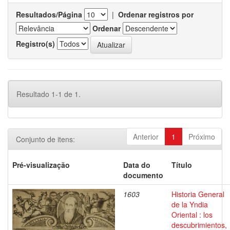
Resultados/Página
|
Ordenar registros por
Ordenar
Registro(s)
Resultado 1-1 de 1.
Anterior
1
Próximo
Conjunto de itens:
Pré-visualização
Data do
Título
documento
1603
Historia General
de la Yndia
Oriental : los
descubrimientos,