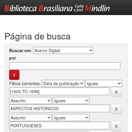
Skip
navigation
Página de busca
Buscar em:
por
Filtros correntes: