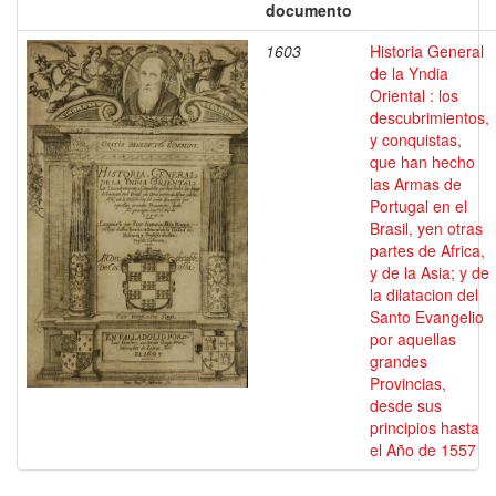
documento
1603
Historia General
de la Yndia
Oriental : los
descubrimientos,
y conquistas,
que han hecho
las Armas de
Portugal en el
Brasil, yen otras
partes de Africa,
y de la Asia; y de
la dilatacion del
Santo Evangelio
por aquellas
grandes
Provincias,
desde sus
principios hasta
el Año de 1557