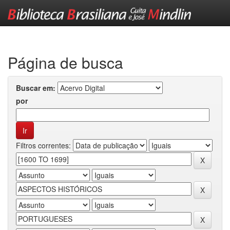
Skip
navigation
Página de busca
Buscar em:
por
Filtros correntes: