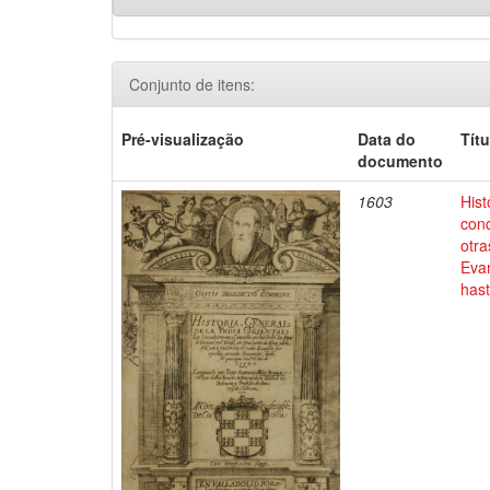
Conjunto de itens:
Pré-visualização
Data do
Títu
documento
1603
Hist
conq
otra
Evan
has