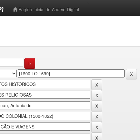
-->
Página inicial do Acervo Digital