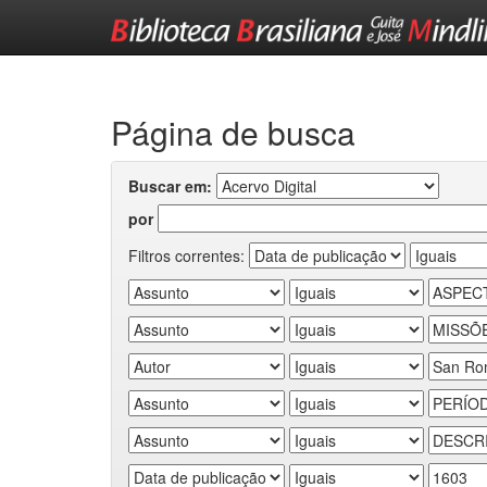
Skip
navigation
Página de busca
Buscar em:
por
Filtros correntes: