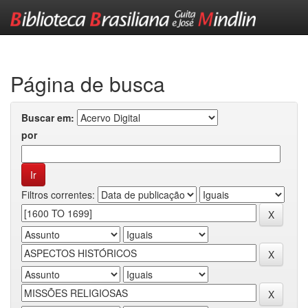
Skip
navigation
Página de busca
Buscar em:
por
Filtros correntes: