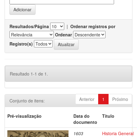
Resultados/Página
|
Ordenar registros por
Ordenar
Registro(s)
Resultado 1-1 de 1.
Anterior
1
Próximo
Conjunto de itens:
Pré-visualização
Data do
Título
documento
1603
Historia General