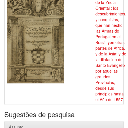
de la Yndia
Oriental : los
descubrimientos,
y conquistas,
que han hecho
las Armas de
Portugal en el
Brasil, yen otras
partes de Africa,
y de la Asia; y de
la dilatacion del
Santo Evangelio
por aquellas
grandes
Provincias,
desde sus
principios hasta
el Año de 1557
Sugestões de pesquisa
Assunto